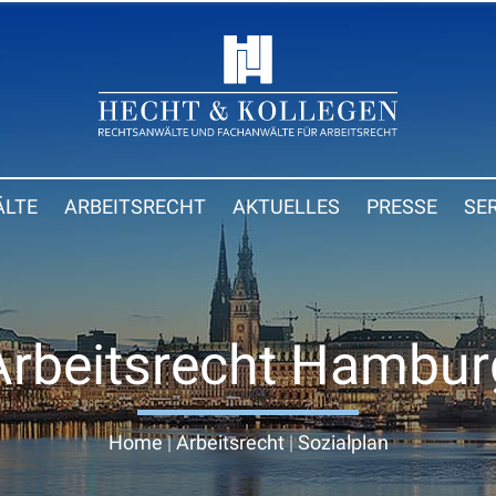
LTE
ARBEITSRECHT
AKTUELLES
PRESSE
SE
Arbeitsrecht Hambur
Home
|
Arbeitsrecht
|
Sozialplan