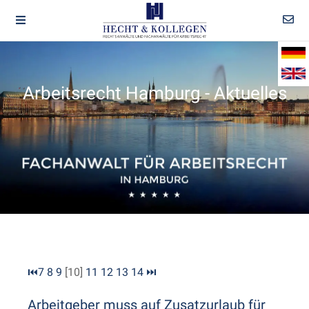
Arbeitsrecht Hamburg - Aktuelles
⏮
7
8
9
[10]
11
12
13
14
⏭
Arbeitgeber muss auf Zusatzurlaub für