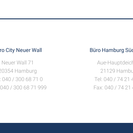
ro City Neuer Wall
Büro Hamburg Süd
Neuer Wall 71
Aue-Hauptdeic
20354 Hamburg
21129 Hambu
: 040 / 300 68 71 0
Tel: 040 / 74 21
 040 / 300 68 71 999
Fax: 040 / 74 21