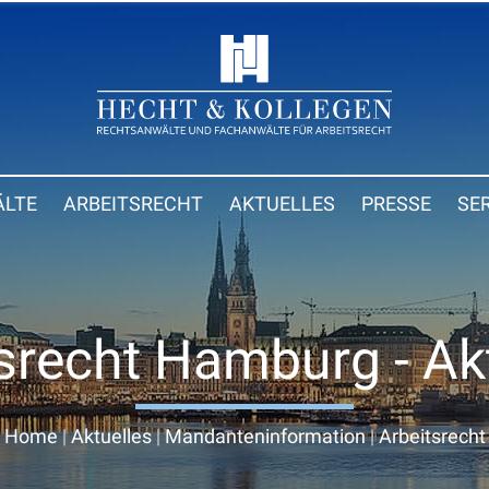
LTE
ARBEITSRECHT
AKTUELLES
PRESSE
SE
srecht Hamburg - Ak
Home
|
Aktuelles
|
Mandanteninformation
|
Arbeitsrecht