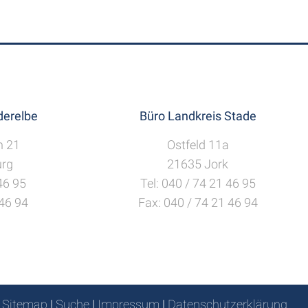
erelbe
Büro Landkreis Stade
h 21
Ostfeld 11a
rg
21635 Jork
 46 95
Tel: 040 / 74 21 46 95
 46 94
Fax: 040 / 74 21 46 94
Sitemap
|
Suche
|
Impressum
|
Datenschutzerklärung