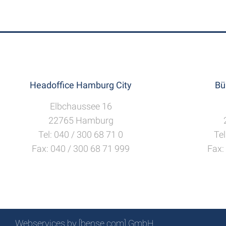
Headoffice Hamburg City
Bü
Elbchaussee 16
22765 Hamburg
Tel: 040 / 300 68 71 0
Tel
Fax: 040 / 300 68 71 999
Fax:
Webservices by [bense.com] GmbH