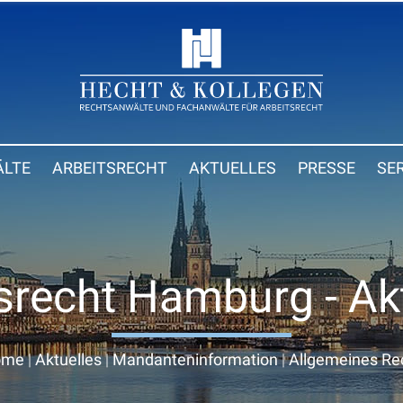
LTE
ARBEITSRECHT
AKTUELLES
PRESSE
SE
srecht Hamburg - Ak
ome
|
Aktuelles
|
Mandanteninformation
|
Allgemeines Re